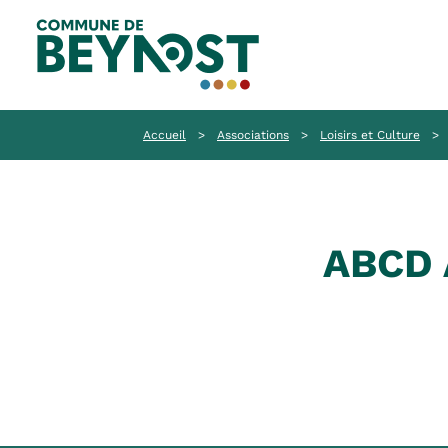
Accueil
>
Associations
>
Loisirs et Culture
>
ABCD 