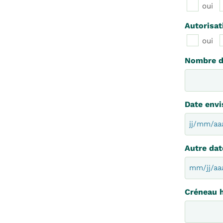
oui
Autorisat
oui
Nombre d
Date envi
JJ
slash
MM
Autre dat
slash
AAAA
MM
slash
JJ
Créneau h
slash
AAAA