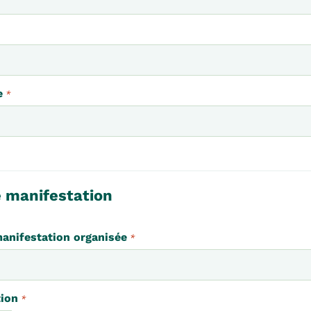
e
*
e manifestation
anifestation organisée
*
tion
*