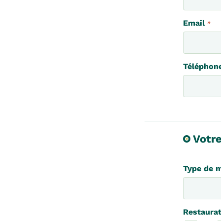
Email
*
Téléphon
Votr
Type de m
Restaura