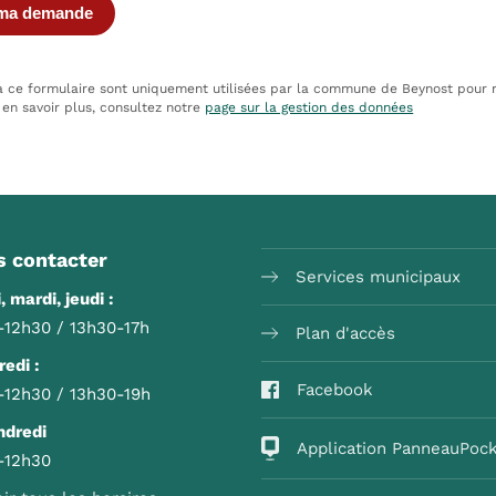
ia ce formulaire sont uniquement utilisées par la commune de Beynost pour
r en savoir plus, consultez notre
page sur la gestion des données
 contacter
Services municipaux
, mardi, jeudi :
-12h30 / 13h30-17h
Plan d'accès
edi :
Facebook
-12h30 / 13h30-19h
ndredi
Application PanneauPoc
-12h30