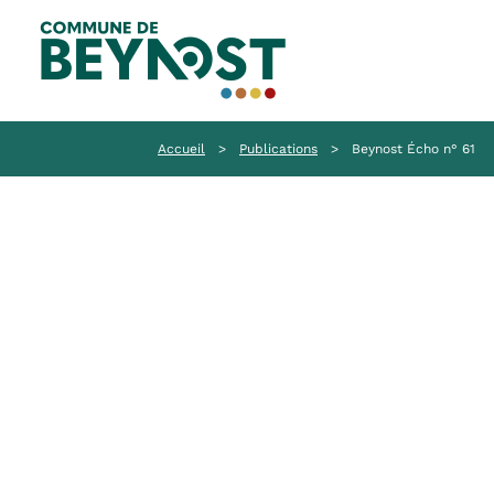
Accueil
>
Publications
>
Beynost Écho n° 61