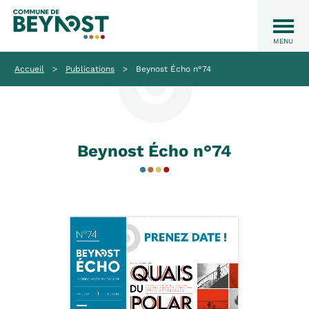
Accueil
>
Publications
>
Beynost Écho n°74
Beynost Écho n°74