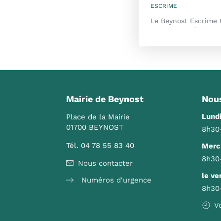
ESCRIME
L'arme de prédilection du cl
Nos cours sont ouver
Mairie de Beynost
Nous
Lundi
Place de la Mairie
01700 BEYNOST
8h30
Tél. 04 78 55 83 40
Mercr
8h30
Nous contacter
le ve
Numéros d'urgence
8h30
V