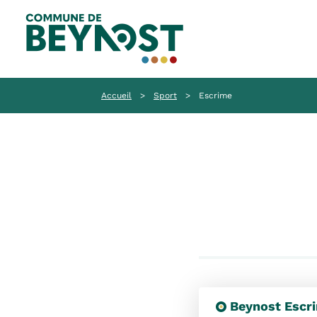
Accueil
>
Sport
>
Escrime
Beynost Escr