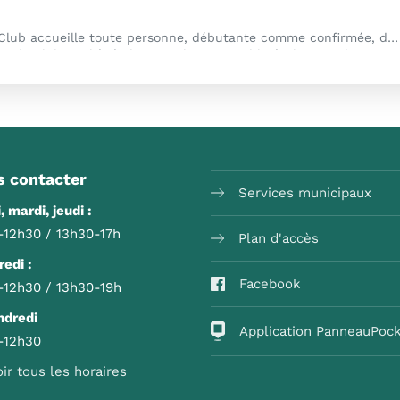
Le Beynost Escrime Club accueille toute personne, débutante comme confirmée, désireuse de s'adonner à l'escrime.
ub est l'épée bien qu'il soit possible également d'y pratiquer le fleuret et le sabre.
ts à toutes et à tous dès l'âge de 5 ans.
 contacter
Services municipaux
, mardi, jeudi :
-12h30 / 13h30-17h
Plan d'accès
edi :
Facebook
-12h30 / 13h30-19h
ndredi
Application PanneauPoc
-12h30
oir tous les horaires